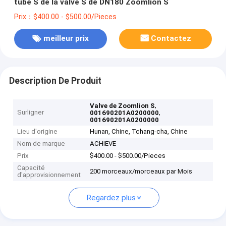
tube S de la valve S de DN180 Zoomlion S
Prix：$400.00 - $500.00/Pieces
meilleur prix
Contactez
Description De Produit
,
Valve de Zoomlion S
Surligner
,
001690201A0200000
001690201A0200000
Lieu d'origine
Hunan, Chine, Tchang-cha, Chine
Nom de marque
ACHIEVE
Prix
$400.00 - $500.00/Pieces
Capacité
200 morceaux/morceaux par Mois
d'approvisionnement
Regardez plus