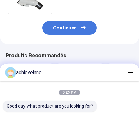
Zoomlion S
Continuer
Produits Recommandés
achieveinno
5:25 PM
Good day, what product are you looking for?
palette 441540
Les pièces de pompe
brides 125mm 
441541 de mélange
concrète d'OEM
boulon en acie
concrète pour
D220 ZOOMLION
pièces de pom
Putzmeister
utilisent la douille
concrète de 1
228383004
ZOOMLION
Meilleur prix
Meilleur prix
Meilleur p