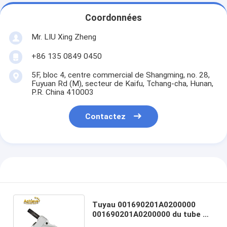
Coordonnées
Mr. LIU Xing Zheng
+86 135 0849 0450
5F, bloc 4, centre commercial de Shangming, no. 28,
Fuyuan Rd (M), secteur de Kaifu, Tchang-cha, Hunan,
P.R. China 410003
Contactez
Tuyau 001690201A0200000
001690201A0200000 du tube S
de la valve S de DN180