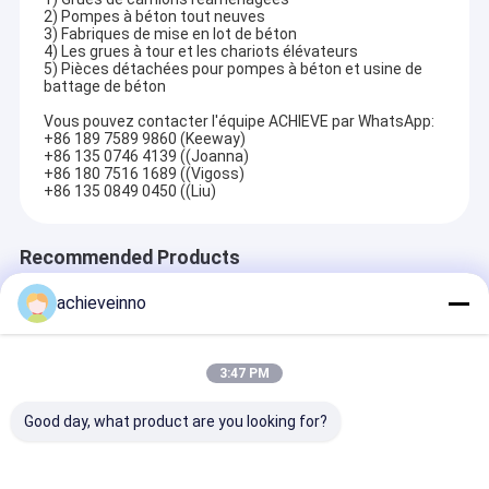
2) Pompes à béton tout neuves
3) Fabriques de mise en lot de béton
4) Les grues à tour et les chariots élévateurs
5) Pièces détachées pour pompes à béton et usine de
battage de béton
Vous pouvez contacter l'équipe ACHIEVE par WhatsApp:
+86 189 7589 9860 (Keeway)
+86 135 0746 4139 ((Joanna)
+86 180 7516 1689 ((Vigoss)
+86 135 0849 0450 ((Liu)
Recommended Products
achieveinno
3:47 PM
Good day, what product are you looking for?
56Meter a refourbi le
Pompe à béton
Camion pompe
camion du
Putzmeister
béton Putzmei